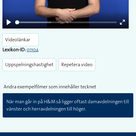
Play
Enter
fullsc
Videolänkar
Lexikon-ID:
01104
Uppspelningshastighet
Repetera video
Andra exempelfilmer som innehåller tecknet
När man går in på H&M så ligger oftast damavdelningen till
vänster och herravdelningen till höger.