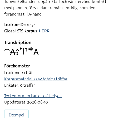
Tumvinkelhanden, uppåtriktad och vänstervänd, kontakt
med pannan, förs sedan framåt samtidigt som den
förändras till A-hand
Lexikon-ID:
01232
Glosa i STS-korpus:
HERR
Transkription
􌤃􌥄􌤵􌤶􌤟􌥼􌦃􌦆􌤤
Förekomster
Lexikonet: 1 träff
Korpusmaterial: 0 av totalt 1 träffar
Enkäter: 0 träffar
Teckenformen kan också betyda
Uppdaterat: 2026-08-10
Exempel