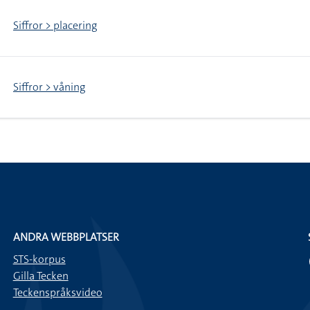
Siffror > placering
Siffror > våning
ANDRA WEBBPLATSER
STS-korpus
Gilla Tecken
Teckenspråksvideo