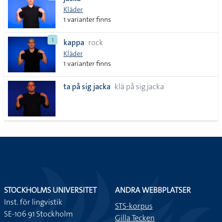
lista
Kläder
1 varianter finns
1
kappa
rock
Kläder
1 varianter finns
ta på sig jacka
klä på sig jacka
STOCKHOLMS UNIVERSITET
ANDRA WEBBPLATSER
Inst. för lingvistik
STS-korpus
SE-106 91 Stockholm
Gilla Tecken