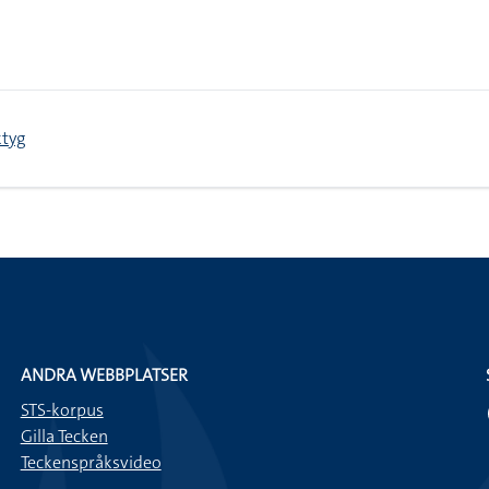
ktyg
ANDRA WEBBPLATSER
STS-korpus
Gilla Tecken
Teckenspråksvideo