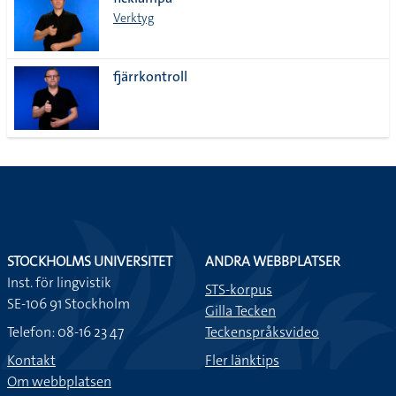
lista
Verktyg
fjärrkontroll
STOCKHOLMS UNIVERSITET
ANDRA WEBBPLATSER
Inst. för lingvistik
STS-korpus
SE-106 91 Stockholm
Gilla Tecken
Telefon: 08-16 23 47
Teckenspråksvideo
Kontakt
Fler länktips
Om webbplatsen