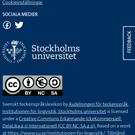
Cookieinställningar
SOCIALA MEDIER
FEEDBACK
Svenskt teckenspråkslexikon by
Avdelningen för teckenspråk,
Institutionen för lingvistik, Stockholms universitet
is licensed
under a
Creative Commons Erkännande-IckeKommersiell-
DelaLika 4.0 Internationell (CC BY-NC-SA 4.0).
Based on a work
at
https://www.su.se/institutionen-for-lingvistik/
. Tillstånd