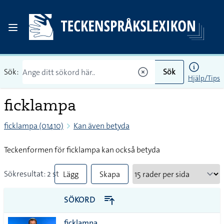
Sök:
Sök
Hjälp/Tips
ficklampa
ficklampa (01410)
Kan även betyda
Teckenformen för ficklampa kan också betyda
Sökresultat: 2 st
Lägg
Skapa
till
PDF
SÖKORD
alla i
ficklampa