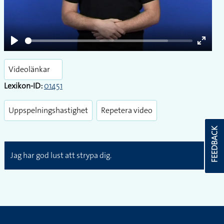
Play
Enter
fullsc
Videolänkar
Lexikon-ID:
01451
Uppspelningshastighet
Repetera video
FEEDBACK
Jag har god lust att strypa dig.