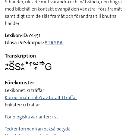
S-händer, riktade mot varandra och inåtvända, den högra
med bibehållen kontakt ovanpå den vänstra , förs framåt
samtidigt som de slås framåt och förändras till knutna
händer
Lexikon-ID:
01451
Glosa i STS-korpus:
STRYPA
Transkription
􌥔􌥘􌥅􌤹􌥅􌥓􌥘􌤟􌦃􌥱􌥾􌦆􌤦
Förekomster
Lexikonet: 0 träffar
Korpusmaterial: 0 av totalt 1 träffar
Enkäter: 0 träffar
Fonologiska varianter: 1 st
Teckenformen kan också betyda