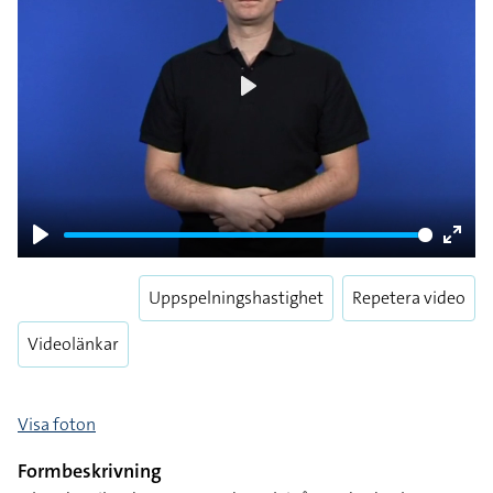
Play
Play
Enter
fulls
Uppspelningshastighet
Repetera video
Videolänkar
Visa foton
Formbeskrivning