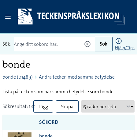
Sök:
Sök
Hjälp/Tips
bonde
bonde (01489)
Andra tecken med samma betydelse
Lista på tecken som har samma betydelse som bonde
Sökresultat: 1 st
Lägg
Skapa
till
PDF
SÖKORD
alla i
bonde