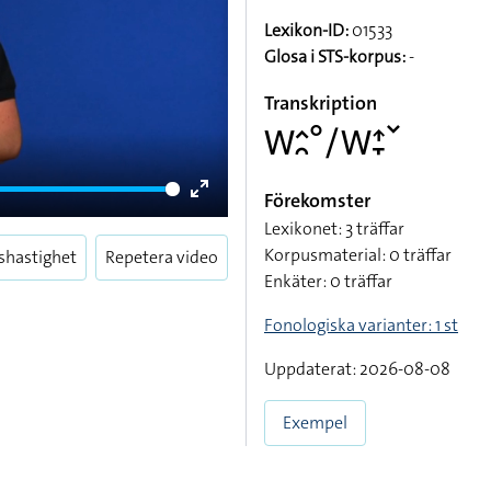
Lexikon-ID:
01533
Glosa i STS-korpus:
-
Transkription
􌤰􌤵􌥘􌦑􌥠􌤰􌤴􌥙􌥧
Förekomster
Enter
Lexikonet: 3 träffar
fullscreen
Korpusmaterial: 0 träffar
shastighet
Repetera video
Enkäter: 0 träffar
Fonologiska varianter: 1 st
Uppdaterat: 2026-08-08
Exempel