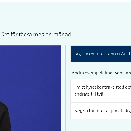
r. Det får räcka med en månad.
Jag tänker inte stanna i Aus
Andra exempelfilmer som inn
I mitt hyreskontrakt stod d
ändrats till två.
Nej, du får inte ta tjänstled