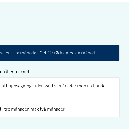
tralien i tre månader. Det får räcka med en månad.
ehåller tecknet
et att uppsägningstiden var tre månader men nu har det
igt i tre månader, max två månader.