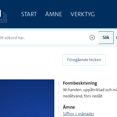
START
ÄMNE
VERKTYG
Sök
Föregående tecken
Formbeskrivning
W-handen, uppåtriktad och inåt
nedåtvänd, förs nedåt
Ämne
Siffror > månader