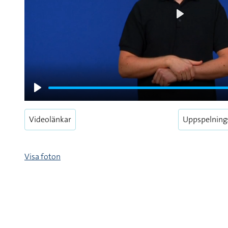
Play
Play
Videolänkar
Uppspelning
Visa foton