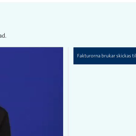
ad.
Fakturorna brukar skickas t