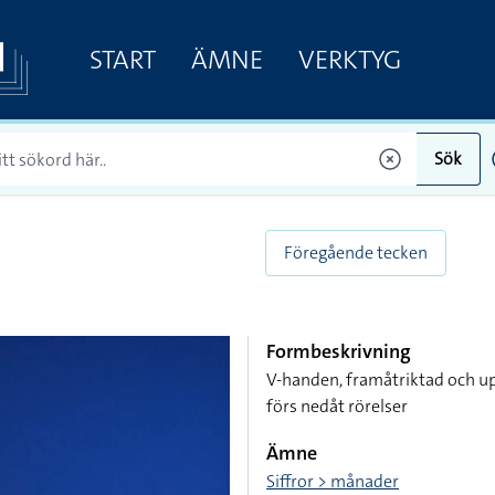
START
ÄMNE
VERKTYG
Sök
Föregående tecken
Formbeskrivning
V-handen, framåtriktad och u
förs nedåt rörelser
Ämne
Siffror > månader