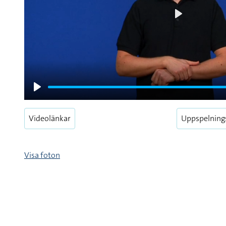
Play
Play
Videolänkar
Uppspelning
Visa foton