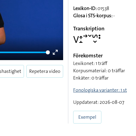
Lexikon-ID:
01538
Glosa i STS-korpus:
-
Transkription
􌤭􌤴􌤸􌥣􌥧􌥲􌦀􌥻
Förekomster
Enter
Lexikonet: 1 träff
fullscreen
Korpusmaterial: 0 träffar
shastighet
Repetera video
Enkäter: 0 träffar
Fonologiska varianter: 1 st
Uppdaterat: 2026-08-07
Exempel