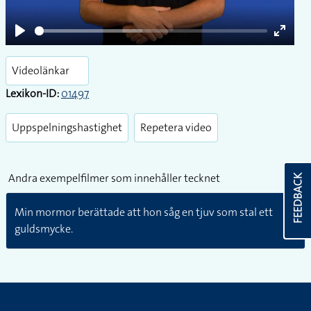
Play
Enter
fullsc
Videolänkar
Lexikon-ID:
01497
Uppspelningshastighet
Repetera video
Andra exempelfilmer som innehåller tecknet
FEEDBACK
Min mormor berättade att hon såg en tjuv som stal ett
guldsmycke.