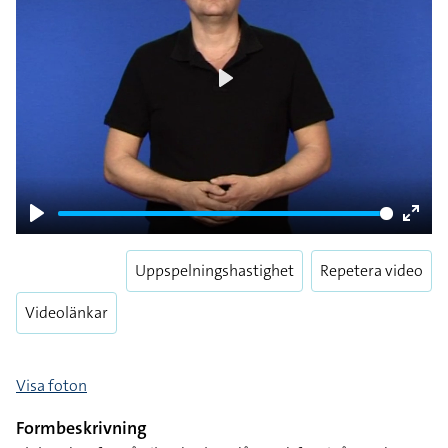
Play
Play
Enter
fulls
Uppspelningshastighet
Repetera video
Videolänkar
Visa foton
Formbeskrivning