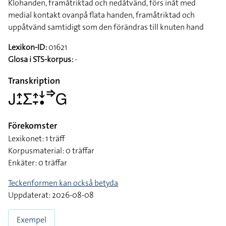
Klohanden, framåtriktad och nedåtvänd, förs inåt med
medial kontakt ovanpå flata handen, framåtriktad och
uppåtvänd samtidigt som den förändras till knuten hand
Lexikon-ID:
01621
Glosa i STS-korpus:
-
Transkription
􌤢􌤴􌤸􌤥􌤴􌥙􌦄􌥡􌦆􌤦
Förekomster
Lexikonet: 1 träff
Korpusmaterial: 0 träffar
Enkäter: 0 träffar
Teckenformen kan också betyda
Uppdaterat: 2026-08-08
Exempel