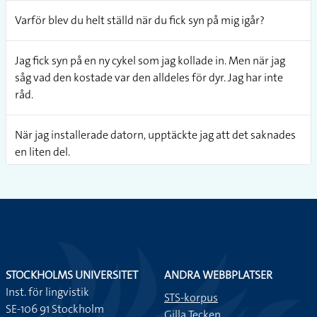
Varför blev du helt ställd när du fick syn på mig igår?
Jag fick syn på en ny cykel som jag kollade in. Men när jag
såg vad den kostade var den alldeles för dyr. Jag har inte
råd.
När jag installerade datorn, upptäckte jag att det saknades
en liten del.
När jag var på puben såg jag en man som sparkade en vakt.
Vakten ilsknade till och slängde ut mannen.
Igår såg jag en annons om en lägenhet i tidningen.
STOCKHOLMS UNIVERSITET
ANDRA WEBBPLATSER
Jag är så trött på mina möbler. Jag vill ha nya och såg i en
Inst. för lingvistik
STS-korpus
annons att det är rea på Mio.
SE-106 91 Stockholm
Gilla Tecken