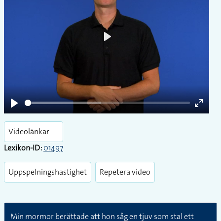
Play
Play
Enter
fullsc
Videolänkar
Lexikon-ID:
01497
Uppspelningshastighet
Repetera video
Min mormor berättade att hon såg en tjuv som stal ett