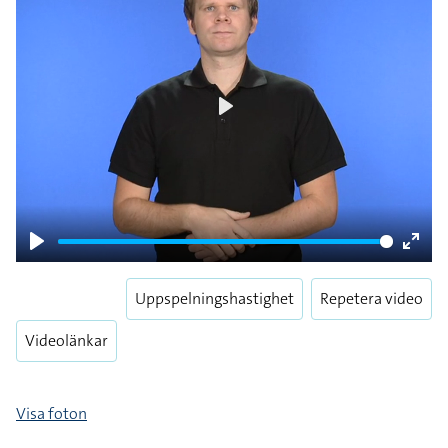
Play
Play
Enter
fulls
Uppspelningshastighet
Repetera video
Videolänkar
Visa foton