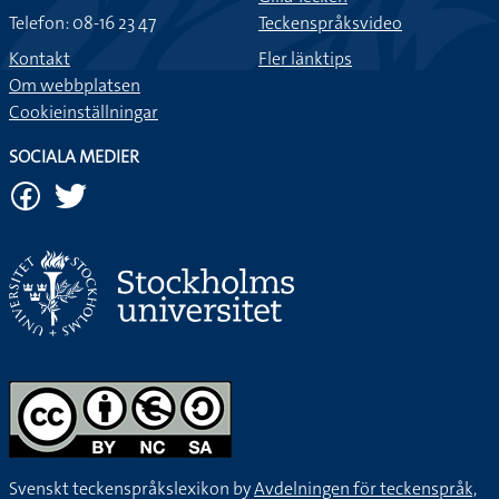
Telefon: 08-16 23 47
Teckenspråksvideo
Jag och min bror lekte kurragömma. När jag gömde mig
Kontakt
Fler länktips
bakom en sten, fick han syn på mig när jag kikade fram.
Om webbplatsen
Cookieinställningar
Bäst jag gick i skogen fick jag syn på en björn som kom
SOCIALA MEDIER
lufsande. Jag blev så nervös!
Jag fick syn på en man som stod och juckade med sin fru
bakom buskarna.
När jag var ute och gick på vägen såg jag en stor grop som
jag fick lov att väja för.
Alldeles nyss fick jag syn på en pytteliten mus i köket.
Jag fick syn på en snygg tröja som jag ville ha, men blev
Svenskt teckenspråkslexikon by
Avdelningen för teckenspråk,
avskräckt när jag såg prislappen. Den var för dyr så det blev