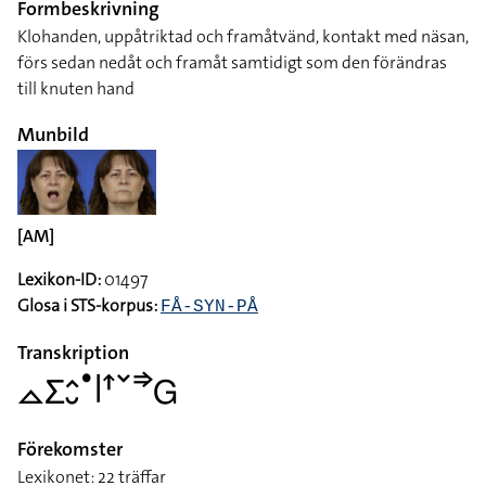
Formbeskrivning
Klohanden, uppåtriktad och framåtvänd, kontakt med näsan,
förs sedan nedåt och framåt samtidigt som den förändras
till knuten hand
Munbild
[AM]
Lexikon-ID:
01497
Glosa i STS-korpus:
FÅ-SYN-PÅ
Transkription
􌤼􌤥􌤵􌤷􌤟􌥼􌦃􌥧􌦆􌤦
Förekomster
Lexikonet: 22 träffar