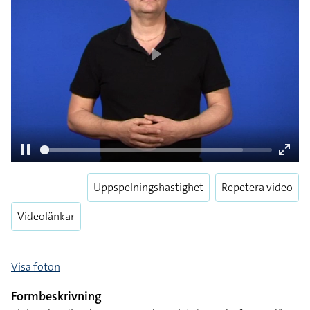
Play
Uppspelningshastighet
Repetera video
Pause
Enter
fulls
Videolänkar
Visa foton
Formbeskrivning