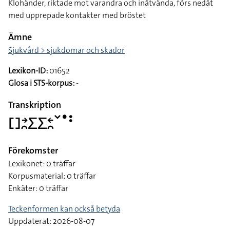
Klohänder, riktade mot varandra och inåtvända, förs nedåt
med upprepade kontakter med bröstet
Ämne
Sjukvård > sjukdomar och skador
Lexikon-ID:
01652
Glosa i STS-korpus:
-
Transkription
􌤓􌥔􌥘􌤥􌤥􌥓􌥘􌥧􌤟􌥻
Förekomster
Lexikonet: 0 träffar
Korpusmaterial: 0 träffar
Enkäter: 0 träffar
Teckenformen kan också betyda
Uppdaterat: 2026-08-07