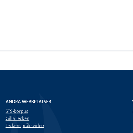
ANDRA WEBBPLATSER
STS-korpus
Gilla Tecken
Teckenspråksvideo