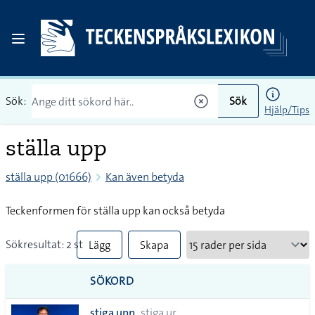
Sök:
Sök
Hjälp/Tips
ställa upp
ställa upp (01666)
Kan även betyda
Teckenformen för ställa upp kan också betyda
Sökresultat: 2 st
Lägg
Skapa
till
PDF
SÖKORD
alla i
stiga upp
stiga ur