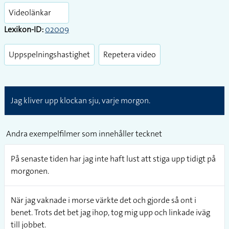
fullsc
Videolänkar
Lexikon-ID:
02009
Uppspelningshastighet
Repetera video
Jag kliver upp klockan sju, varje morgon.
Andra exempelfilmer som innehåller tecknet
På senaste tiden har jag inte haft lust att stiga upp tidigt på
morgonen.
När jag vaknade i morse värkte det och gjorde så ont i
benet. Trots det bet jag ihop, tog mig upp och linkade iväg
till jobbet.