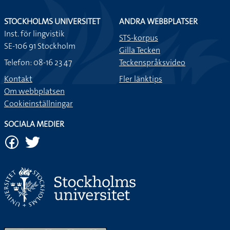
Tycker du att det räcker med en halvtimme för att duscha,
klä på sig och borsta tänderna på morgonen?
STOCKHOLMS UNIVERSITET
ANDRA WEBBPLATSER
Inst. för lingvistik
STS-korpus
Jag har väldigt svårt att vakna och att kliva upp på
SE-106 91 Stockholm
Gilla Tecken
måndagsmorgnar.
Telefon: 08-16 23 47
Teckenspråksvideo
Kontakt
Fler länktips
Om webbplatsen
Cookieinställningar
SOCIALA MEDIER