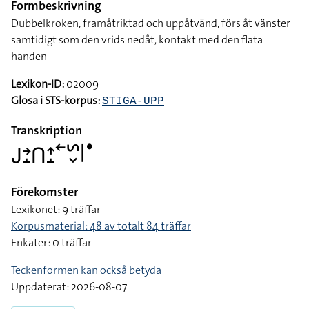
Formbeskrivning
Dubbelkroken, framåtriktad och uppåtvänd, förs åt vänster
samtidigt som den vrids nedåt, kontakt med den flata
handen
Lexikon-ID:
02009
Glosa i STS-korpus:
STIGA-UPP
Transkription
􌤢􌥔􌤸􌤽􌤴􌤸􌥢􌥲􌦀􌥼􌤟
Förekomster
Lexikonet: 9 träffar
Korpusmaterial: 48 av totalt 84 träffar
Enkäter: 0 träffar
Teckenformen kan också betyda
Uppdaterat: 2026-08-07