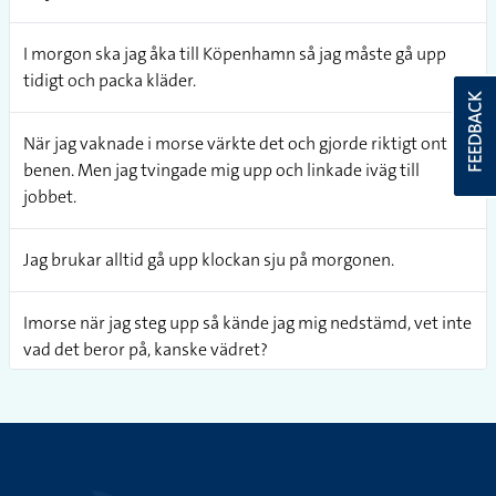
I morgon ska jag åka till Köpenhamn så jag måste gå upp
tidigt och packa kläder.
FEEDBACK
När jag vaknade i morse värkte det och gjorde riktigt ont i
benen. Men jag tvingade mig upp och linkade iväg till
jobbet.
Jag brukar alltid gå upp klockan sju på morgonen.
Imorse när jag steg upp så kände jag mig nedstämd, vet inte
vad det beror på, kanske vädret?
I morse när jag steg upp så kände jag mig nedstämd och jag
vet inte varför, kanske beror det på vädret?