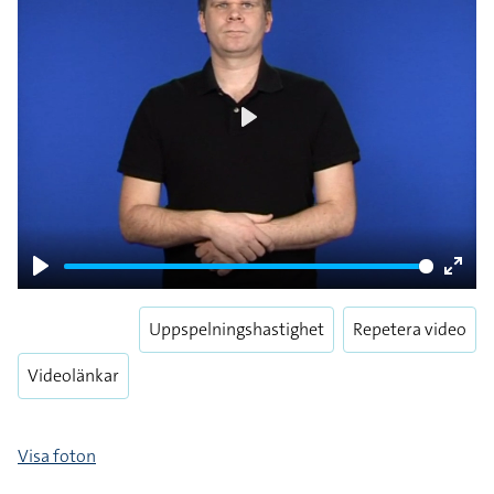
Play
Play
Enter
fulls
Uppspelningshastighet
Repetera video
Videolänkar
Visa foton