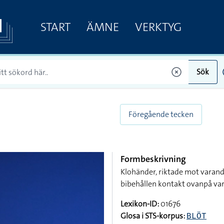
START
ÄMNE
VERKTYG
Sök
Föregående tecken
Formbeskrivning
Klohänder, riktade mot varand
bibehållen kontakt ovanpå va
Lexikon-ID:
01676
Glosa i STS-korpus:
BLÖT