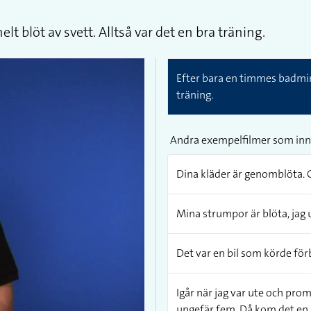
 blöt av svett. Alltså var det en bra träning.
Efter bara en timmes badminto
träning.
Andra exempelfilmer som inn
Dina kläder är genomblöta. 
Mina strumpor är blöta, jag 
Det var en bil som körde förb
Igår när jag var ute och prom
ungefär fem. Då kom det en s