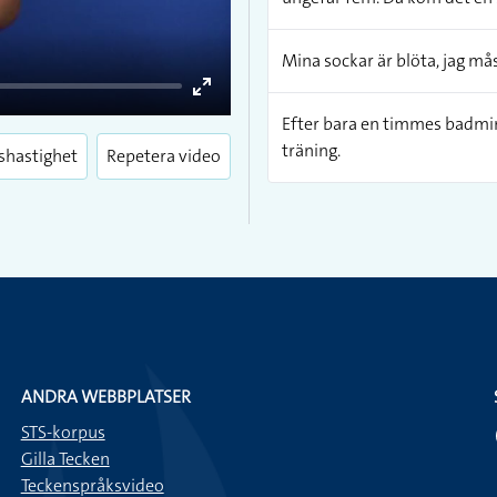
Mina sockar är blöta, jag må
Enter
Efter bara en timmes badminto
fullscreen
träning.
shastighet
Repetera video
ANDRA WEBBPLATSER
STS-korpus
Gilla Tecken
Teckenspråksvideo