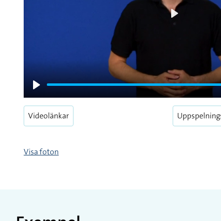
Play
Play
Videolänkar
Uppspelning
Visa foton