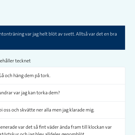
nträning var jag helt blöt av svett. Alltså var det en bra
ehåller tecknet
Gå och häng dem på tork.
undrar var jag kan torka dem?
i oss och skvätte ner alla men jag klarade mig.
enerade var det så fint väder ända fram till klockan var
törtskur och jag blev alldeles genomblöt.