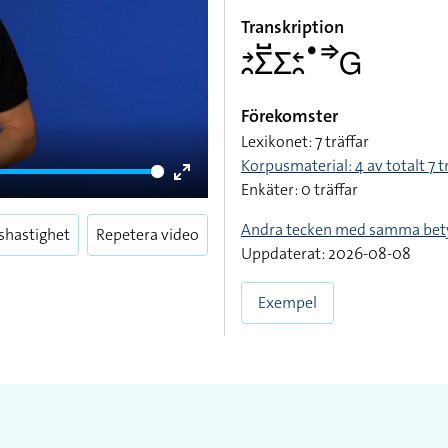
Transkription
􌥔􌥘􌤥􌤹􌤥􌥓􌥘􌤟􌦆􌤦
Förekomster
Lexikonet: 7 träffar
Korpusmaterial: 4 av totalt 7 t
Enkäter: 0 träffar
Enter
fullscreen
Andra tecken med samma bet
shastighet
Repetera video
Uppdaterat: 2026-08-08
Exempel