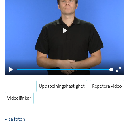
Play
Play
Enter
fulls
Uppspelningshastighet
Repetera video
Videolänkar
Visa foton