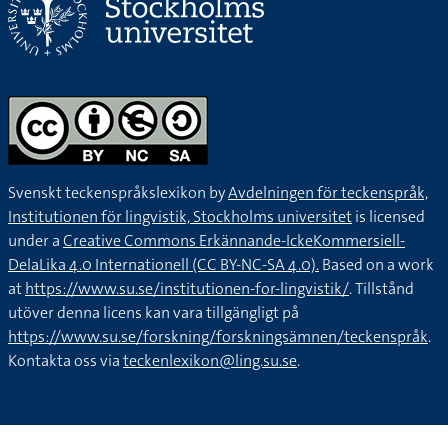
Svenskt teckenspråkslexikon by
Avdelningen för teckenspråk,
Institutionen för lingvistik, Stockholms universitet
is licensed
under a
Creative Commons Erkännande-IckeKommersiell-
DelaLika 4.0 Internationell (CC BY-NC-SA 4.0).
Based on a work
at
https://www.su.se/institutionen-for-lingvistik/
. Tillstånd
utöver denna licens kan vara tillgängligt på
https://www.su.se/forskning/forskningsämnen/teckenspråk
.
Kontakta oss via
teckenlexikon@ling.su.se
.