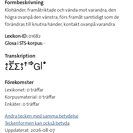
Formbeskrivning
Klohänder, framåtriktade och vända mot varandra, den
högra ovanpå den vänstra, förs framåt samtidigt som de
förändras till knutna händer, kontakt ovanpå varandra
Lexikon-ID:
01682
Glosa i STS-korpus:
-
Transkription
􌤴􌥗􌤥􌤹􌤥􌤴􌤶􌦃􌦆􌤦􌥼􌤟
Förekomster
Lexikonet: 0 träffar
Korpusmaterial: 0 träffar
Enkäter: 0 träffar
Andra tecken med samma betydelse
Teckenformen kan också betyda
Uppdaterat: 2026-08-07