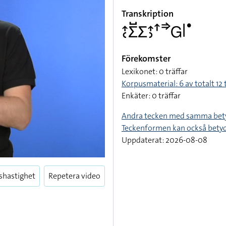
Transkription
􌤴􌥗􌤥􌤹􌤥􌤴􌤶􌦃􌦆􌤦􌥼􌤟
Förekomster
Lexikonet: 0 träffar
Korpusmaterial: 6 av totalt 12 
Enkäter: 0 träffar
Andra tecken med samma bet
Teckenformen kan också bety
Uppdaterat: 2026-08-08
shastighet
Repetera video