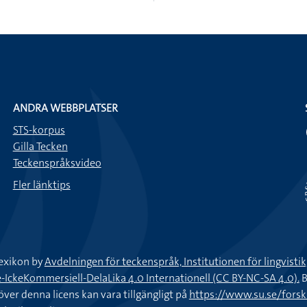
ANDRA WEBBPLATSER
STS-korpus
Gilla Tecken
Teckenspråksvideo
Fler länktips
exikon by
Avdelningen för teckenspråk, Institutionen för lingvisti
keKommersiell-DelaLika 4.0 Internationell (CC BY-NC-SA 4.0).
B
töver denna licens kan vara tillgängligt på
https://www.su.se/fors