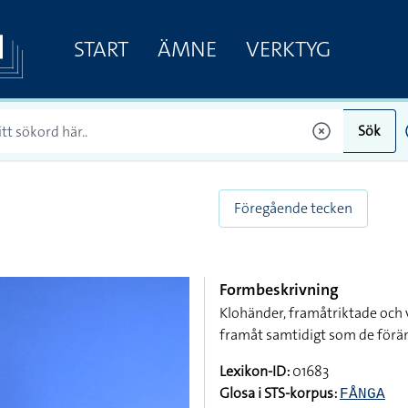
START
ÄMNE
VERKTYG
Sök
Föregående tecken
Formbeskrivning
Klohänder, framåtriktade och 
framåt samtidigt som de förän
Lexikon-ID:
01683
Glosa i STS-korpus:
FÅNGA