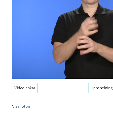
Videolänkar
Uppspelning
Visa foton