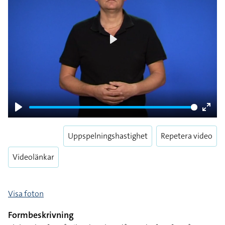
Play
Play
Enter
fulls
Uppspelningshastighet
Repetera video
Videolänkar
Visa foton
Formbeskrivning