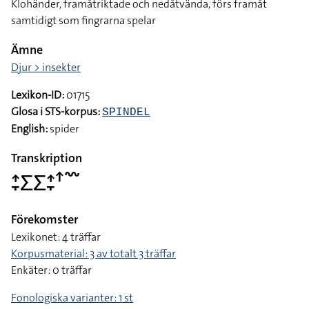
Klohänder, framåtriktade och nedåtvända, förs framåt
samtidigt som fingrarna spelar
Ämne
Djur > insekter
Lexikon-ID:
01715
Glosa i STS-korpus:
SPINDEL
English:
spider
Transkription
􌤴􌥙􌤥􌤥􌤴􌥙􌦃􌥳
Förekomster
Lexikonet: 4 träffar
Korpusmaterial: 3 av totalt 3 träffar
Enkäter: 0 träffar
Fonologiska varianter: 1 st