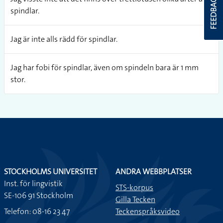
FEEDBACK
spindlar.
Jag är inte alls rädd för spindlar.
Jag har fobi för spindlar, även om spindeln bara är 1 mm
stor.
STOCKHOLMS UNIVERSITET
ANDRA WEBBPLATSER
Inst. för lingvistik
STS-korpus
SE-106 91 Stockholm
Gilla Tecken
Telefon: 08-16 23 47
Teckenspråksvideo