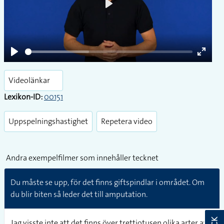
Play
Play
Enter
fullsc
Videolänkar
Lexikon-ID:
00151
Uppspelningshastighet
Repetera video
Andra exempelfilmer som innehåller tecknet
Du måste se upp, för det finns giftspindlar i området. Om
du blir biten så leder det till amputation.
Jag visste inte att det finns över trettiotusen olika arter av