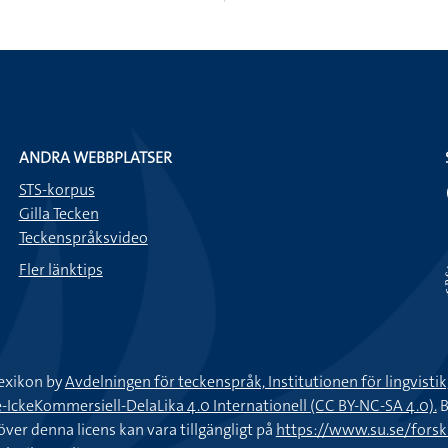
ANDRA WEBBPLATSER
STS-korpus
Gilla Tecken
Teckenspråksvideo
Fler länktips
exikon by
Avdelningen för teckenspråk, Institutionen för lingvisti
keKommersiell-DelaLika 4.0 Internationell (CC BY-NC-SA 4.0).
B
töver denna licens kan vara tillgängligt på
https://www.su.se/fors