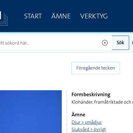
START
ÄMNE
VERKTYG
Sök
Föregående tecken
Formbeskrivning
Klohänder, framåtriktade och 
Ämne
Djur > smådjur
Sjukvård > övrigt