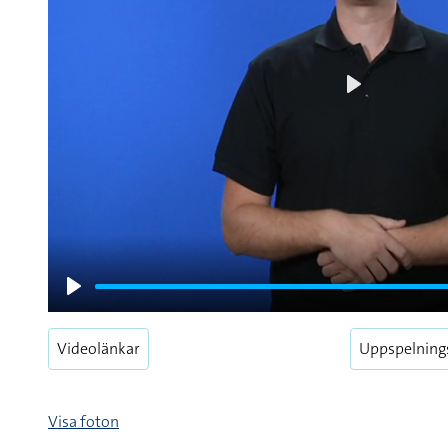
Play
Play
Videolänkar
Uppspelning
Visa foton