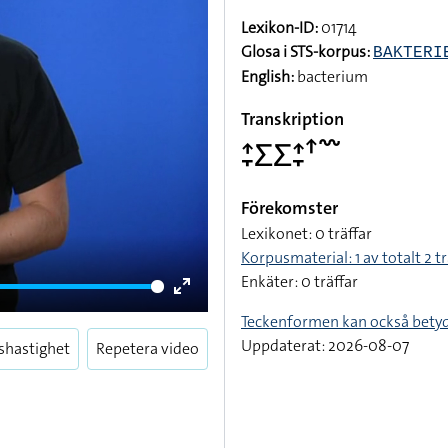
Lexikon-ID:
01714
Glosa i STS-korpus:
BAKTERI
English:
bacterium
Transkription
􌤴􌥙􌤥􌤥􌤴􌥙􌦃􌥳
Förekomster
Lexikonet: 0 träffar
Korpusmaterial: 1 av totalt 2 tr
Enkäter: 0 träffar
Enter
Teckenformen kan också bety
fullscreen
Uppdaterat: 2026-08-07
shastighet
Repetera video