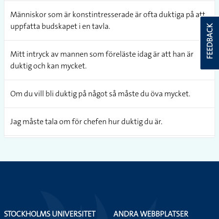
Människor som är konstintresserade är ofta duktiga på att
uppfatta budskapet i en tavla.
FEEDBACK
Mitt intryck av mannen som föreläste idag är att han är
duktig och kan mycket.
Om du vill bli duktig på något så måste du öva mycket.
Jag måste tala om för chefen hur duktig du är.
Det är svårt för mig att överraska min sambo för hen är
duktig på att avslöja mig.
Titta på spelaren med nummer sju på ryggen för det är en
duktig spelare.
STOCKHOLMS UNIVERSITET
ANDRA WEBBPLATSER