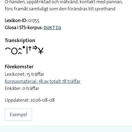
O-handen, uppåtriktad och inåtvänd, kontakt med pannan,
förs framåt samtidigt som den förändras till sprethand
Lexikon-ID:
01755
Glosa i STS-korpus:
DUKTIG
Transkription
􌤃􌥆􌤵􌥘􌤟􌥼􌦃􌦆􌥃
Förekomster
Lexikonet: 15 träffar
Korpusmaterial: 38 av totalt 78 träffar
Enkäter: 0 träffar
Uppdaterat: 2026-08-08
Exempel