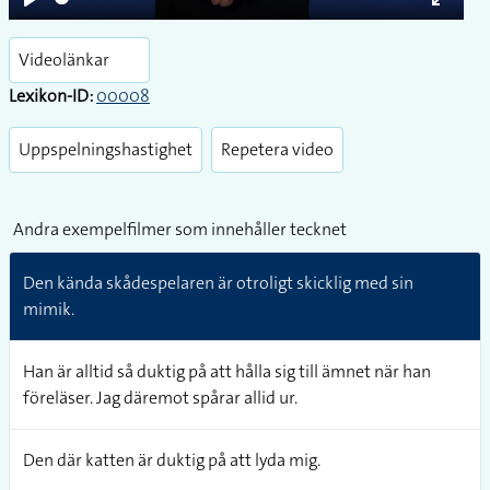
Play
Enter
fullsc
Videolänkar
Lexikon-ID:
00008
Uppspelningshastighet
Repetera video
Andra exempelfilmer som innehåller tecknet
Den kända skådespelaren är otroligt skicklig med sin
mimik.
Han är alltid så duktig på att hålla sig till ämnet när han
föreläser. Jag däremot spårar allid ur.
Den där katten är duktig på att lyda mig.