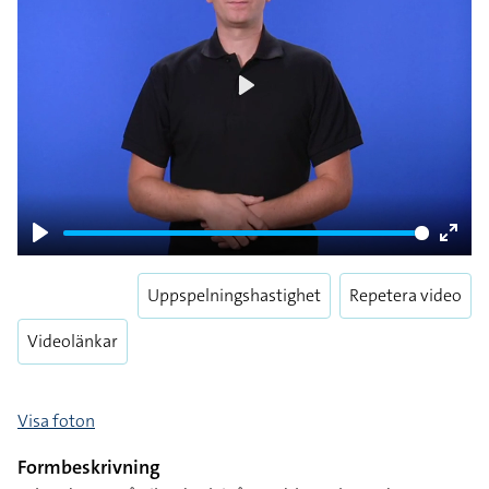
Play
Play
Enter
fulls
Uppspelningshastighet
Repetera video
Videolänkar
Visa foton
Formbeskrivning