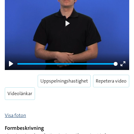
Play
Play
Enter
fulls
Uppspelningshastighet
Repetera video
Videolänkar
Visa foton
Formbeskrivning