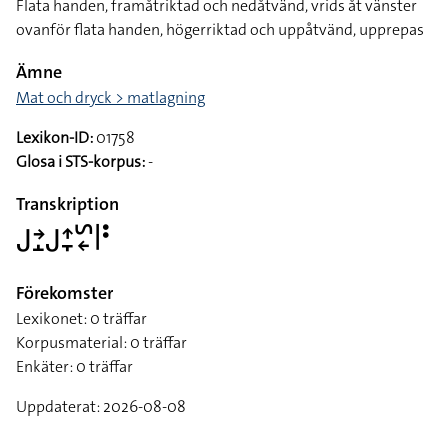
Flata handen, framåtriktad och nedåtvänd, vrids åt vänster
ovanför flata handen, högerriktad och uppåtvänd, upprepas
Ämne
Mat och dryck > matlagning
Lexikon-ID:
01758
Glosa i STS-korpus:
-
Transkription
􌤢􌥔􌤸􌤢􌤴􌥙􌥲􌦈􌥼􌥻
Förekomster
Lexikonet: 0 träffar
Korpusmaterial: 0 träffar
Enkäter: 0 träffar
Uppdaterat: 2026-08-08