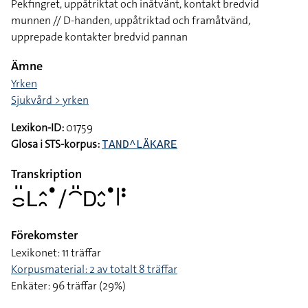
Pekfingret, uppåtriktat och inåtvänt, kontakt bredvid
munnen // D-handen, uppåtriktad och framåtvänd,
upprepade kontakter bredvid pannan
Ämne
Yrken
Sjukvård > yrken
Lexikon-ID:
01759
Glosa i STS-korpus:
TAND^LÄKARE
Transkription
􌤌􌤺􌥈􌤵􌥘􌤟􌥠􌤃􌤺􌦫􌤵􌤷􌤟􌥼􌥻
Förekomster
Lexikonet: 11 träffar
Korpusmaterial: 2 av totalt 8 träffar
Enkäter: 96 träffar (29%)