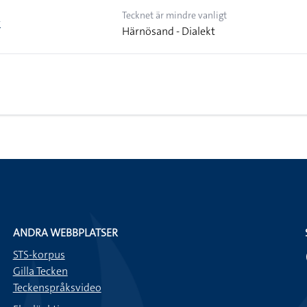
Tecknet är mindre vanligt
r
Härnösand - Dialekt
ANDRA WEBBPLATSER
STS-korpus
Gilla Tecken
Teckenspråksvideo