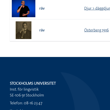
räv
Djur > däggdju
räv
Österberg 1916
STOCKHOLMS UNIVERSITET
Inst. för lingvistik
SE-106 91 Stockholm
Telefon: 08-16 23 47