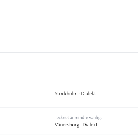
r
r
r
r
Stockholm - Dialekt
Tecknet är mindre vanligt
r
Vänersborg - Dialekt