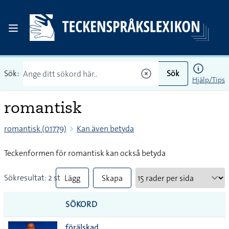
Sök:
Sök
Hjälp/Tips
romantisk
romantisk (01779)
Kan även betyda
Teckenformen för romantisk kan också betyda
Sökresultat: 2 st
Lägg
Skapa
till
PDF
SÖKORD
alla i
förälskad