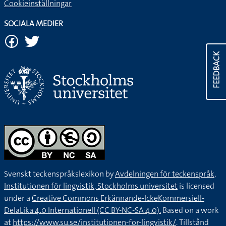
Cookieinställningar
SOCIALA MEDIER
FEEDBACK
Svenskt teckenspråkslexikon by
Avdelningen för teckenspråk,
Institutionen för lingvistik, Stockholms universitet
is licensed
under a
Creative Commons Erkännande-IckeKommersiell-
DelaLika 4.0 Internationell (CC BY-NC-SA 4.0).
Based on a work
at
https://www.su.se/institutionen-for-lingvistik/
. Tillstånd