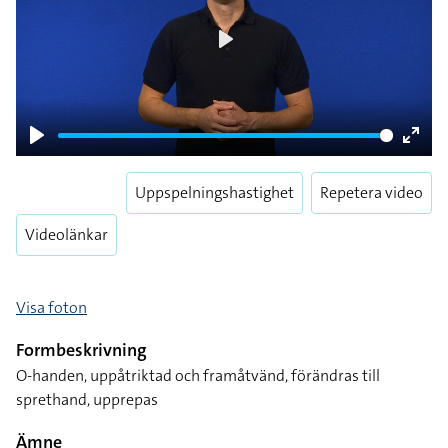
Play
Play
Enter
fulls
Uppspelningshastighet
Repetera video
Videolänkar
Visa foton
Formbeskrivning
O-handen, uppåtriktad och framåtvänd, förändras till
sprethand, upprepas
Ämne