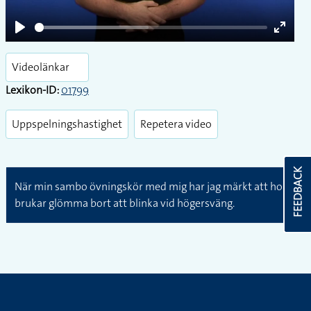
Play
Enter
fullsc
Videolänkar
Lexikon-ID:
01799
Uppspelningshastighet
Repetera video
FEEDBACK
När min sambo övningskör med mig har jag märkt att hon
brukar glömma bort att blinka vid högersväng.