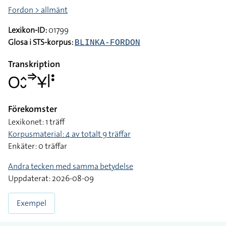
Fordon > allmänt
Lexikon-ID:
01799
Glosa i STS-korpus:
BLINKA-FORDON
Transkription
􌥆􌤵􌤷􌦆􌥃􌥼􌥻
Förekomster
Lexikonet: 1 träff
Korpusmaterial: 4 av totalt 9 träffar
Enkäter: 0 träffar
Andra tecken med samma betydelse
Uppdaterat: 2026-08-09
Exempel