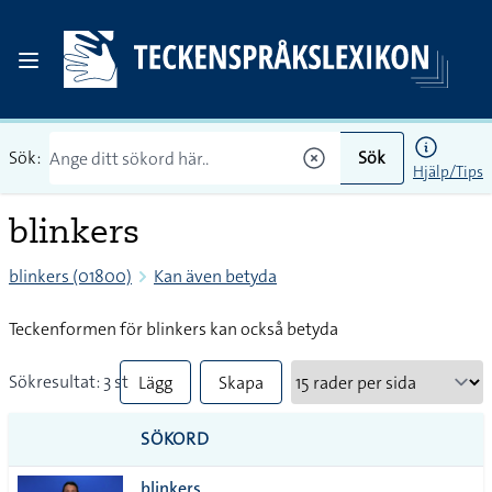
Sök:
Sök
Hjälp/Tips
blinkers
blinkers (01800)
Kan även betyda
Teckenformen för blinkers kan också betyda
Sökresultat: 3 st
Lägg
Skapa
till
PDF
SÖKORD
alla i
blinkers