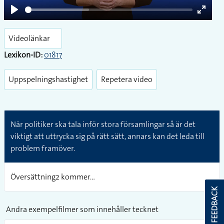
Play
Enter
fullsc
Videolänkar
Lexikon-ID:
01817
Uppspelningshastighet
Repetera video
När politiker ska tala inför stora församlingar så är det
viktigt att uttrycka sig på rätt sätt, annars kan det leda till
problem framöver.
Översättning2 kommer...
FEEDBACK
Andra exempelfilmer som innehåller tecknet