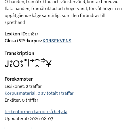
O-handen, framåtriktad och vänstervänd, kontakt bredvid
flata handen, framåtriktad och högervänd, förs åt höger i en
uppåtgående båge samtidigt som den förändras till
sprethand
Lexikon-ID:
01817
Glosa i STS-korpus:
KONSEKVENS
Transkription
􌤢􌤴􌥗􌥆􌤴􌤶􌤟􌥼􌥣􌥯􌥿􌦆􌥃
Förekomster
Lexikonet: 2 träffar
Korpusmaterial: 0 av totalt 1 träffar
Enkäter: 0 träffar
Teckenformen kan också betyda
Uppdaterat: 2026-08-07