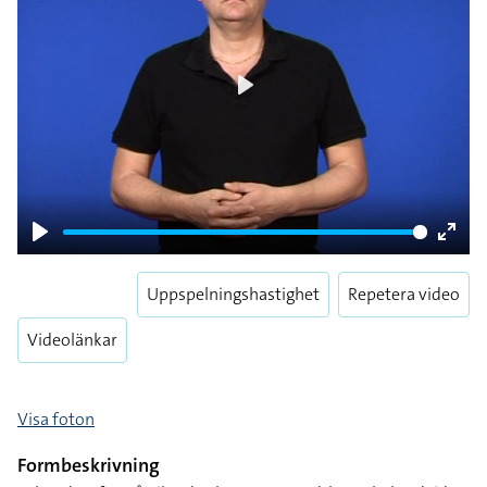
Play
Play
Enter
fulls
Uppspelningshastighet
Repetera video
Videolänkar
Visa foton
Formbeskrivning