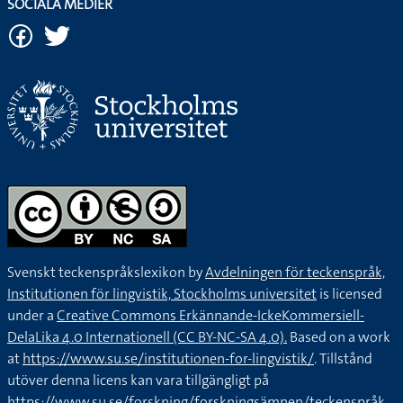
SOCIALA MEDIER
Svenskt teckenspråkslexikon by
Avdelningen för teckenspråk,
Institutionen för lingvistik, Stockholms universitet
is licensed
under a
Creative Commons Erkännande-IckeKommersiell-
DelaLika 4.0 Internationell (CC BY-NC-SA 4.0).
Based on a work
at
https://www.su.se/institutionen-for-lingvistik/
. Tillstånd
utöver denna licens kan vara tillgängligt på
https://www.su.se/forskning/forskningsämnen/teckenspråk
.