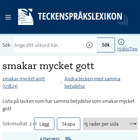
Sök:
Sök
Hjälp/Tips
smakar mycket gott
smakar mycket gott
Andra tecken med samma
(01823)
betydelse
Lista på tecken som har samma betydelse som smakar mycket
gott
Sökresultat: 2 st
Lägg
Skapa
till
PDF
SÖKORD