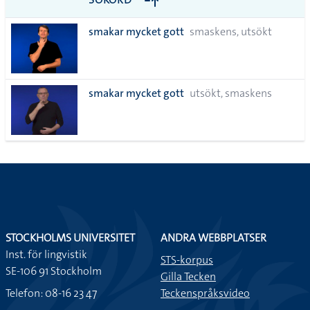
alla i
smakar mycket gott
smaskens, utsökt
lista
smakar mycket gott
utsökt, smaskens
STOCKHOLMS UNIVERSITET
ANDRA WEBBPLATSER
Inst. för lingvistik
STS-korpus
SE-106 91 Stockholm
Gilla Tecken
Telefon: 08-16 23 47
Teckenspråksvideo