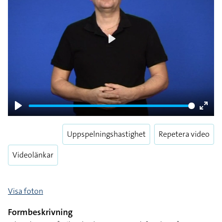
Play
Play
Enter
fulls
Uppspelningshastighet
Repetera video
Videolänkar
Visa foton
Formbeskrivning