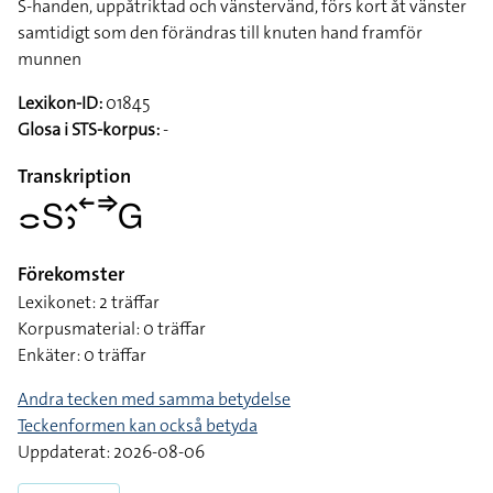
S-handen, uppåtriktad och vänstervänd, förs kort åt vänster
samtidigt som den förändras till knuten hand framför
munnen
Lexikon-ID:
01845
Glosa i STS-korpus:
-
Transkription
􌤌􌥅􌤵􌤶􌥢􌦆􌤦
Förekomster
Lexikonet: 2 träffar
Korpusmaterial: 0 träffar
Enkäter: 0 träffar
Andra tecken med samma betydelse
Teckenformen kan också betyda
Uppdaterat: 2026-08-06