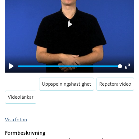
Play
Play
Enter
fulls
Uppspelningshastighet
Repetera video
Videolänkar
Visa foton
Formbeskrivning