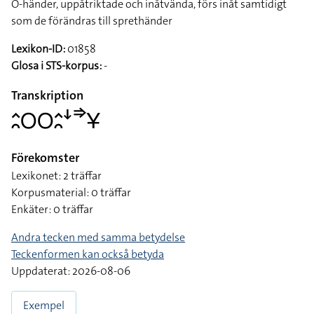
O-händer, uppåtriktade och inåtvända, förs inåt samtidigt
som de förändras till sprethänder
Lexikon-ID:
01858
Glosa i STS-korpus:
-
Transkription
􌤵􌥘􌥆􌥆􌤵􌥘􌦄􌦆􌥃
Förekomster
Lexikonet: 2 träffar
Korpusmaterial: 0 träffar
Enkäter: 0 träffar
Andra tecken med samma betydelse
Teckenformen kan också betyda
Uppdaterat: 2026-08-06
Exempel