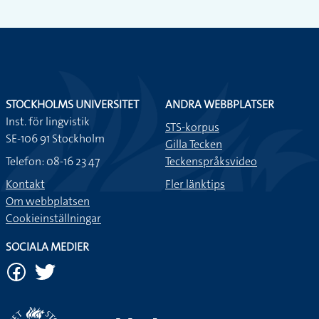
Efter två timmar lyckades jag äntligen lösa problemet.
Om det uppstår en konflikt är det viktigt att inte blunda för
det utan att lösa det på en gång
STOCKHOLMS UNIVERSITET
ANDRA WEBBPLATSER
Inst. för lingvistik
STS-korpus
Femkamp är riktigt roligt för man måste försöka komma
SE-106 91 Stockholm
Gilla Tecken
på hur man ska lösa alla delmoment.
Telefon: 08-16 23 47
Teckenspråksvideo
Kontakt
Fler länktips
Om webbplatsen
Cookieinställningar
SOCIALA MEDIER