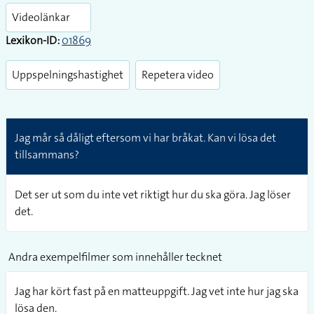
fullsc
Videolänkar
Lexikon-ID:
01869
Uppspelningshastighet
Repetera video
Jag mår så dåligt eftersom vi har bråkat. Kan vi lösa det
tillsammans?
Det ser ut som du inte vet riktigt hur du ska göra. Jag löser
det.
Andra exempelfilmer som innehåller tecknet
Jag har kört fast på en matteuppgift. Jag vet inte hur jag ska
lösa den.