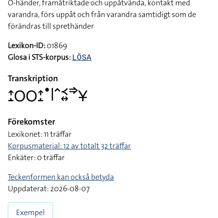
O-händer, framåtriktade och uppåtvända, kontakt med
varandra, förs uppåt och från varandra samtidigt som de
förändras till sprethänder
Lexikon-ID:
01869
Glosa i STS-korpus:
LÖSA
Transkription
􌤴􌤸􌥆􌥆􌤴􌤸􌤟􌥼􌥦􌥹􌦉􌦆􌥃
Förekomster
Lexikonet: 11 träffar
Korpusmaterial: 12 av totalt 32 träffar
Enkäter: 0 träffar
Teckenformen kan också betyda
Uppdaterat: 2026-08-07
Exempel