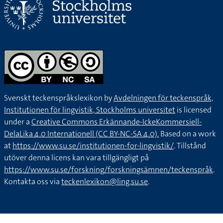
Svenskt teckenspråkslexikon by
Avdelningen för teckenspråk,
Institutionen för lingvistik, Stockholms universitet
is licensed
under a
Creative Commons Erkännande-IckeKommersiell-
DelaLika 4.0 Internationell (CC BY-NC-SA 4.0).
Based on a work
at
https://www.su.se/institutionen-for-lingvistik/
. Tillstånd
utöver denna licens kan vara tillgängligt på
https://www.su.se/forskning/forskningsämnen/teckenspråk
.
Kontakta oss via
teckenlexikon@ling.su.se
.