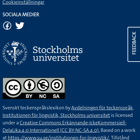
Cookieinställningar
SOCIALA MEDIER
FEEDBACK
Svenskt teckenspråkslexikon by
Avdelningen för teckenspråk,
Institutionen för lingvistik, Stockholms universitet
is licensed
under a
Creative Commons Erkännande-IckeKommersiell-
DelaLika 4.0 Internationell (CC BY-NC-SA 4.0).
Based on a work
at
https://www.su.se/institutionen-for-lingvistik/
. Tillstånd