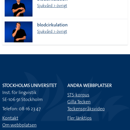
lista
Sjukvård > övrigt
blodcirkulation
Sjukvård > övrigt
STOCKHOLMS UNIVERSITET
ANDRA WEBBPLATSER
Inst. för lingvistik
STS-korpus
SE-106 91 Stockholm
Gilla Tecken
Telefon: 08-16 23 47
Teckenspråksvideo
Kontakt
Fler länktips
Om webbplatsen