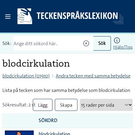
Sök:
Sök
Hjälp/Tips
blodcirkulation
blodcirkulation (01910)
Andra tecken med samma betydelse
Lista på tecken som har samma betydelse som blodcirkulation
Sökresultat: 2 st
Lägg
Skapa
till
PDF
SÖKORD
alla i
blodcirkulation