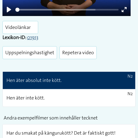
Play
Enter
fullsc
Videolänkar
Lexikon-ID:
01913
Uppspelningshastighet
Repetera video
N2
Hen äter absolut inte kött.
N2
Hen äter inte kött.
Andra exempelfilmer som innehåller tecknet
Har du smakat på kängurukött? Det är faktiskt gott!