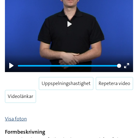
Play
Play
Enter
fulls
Uppspelningshastighet
Repetera video
Videolänkar
Visa foton
Formbeskrivning