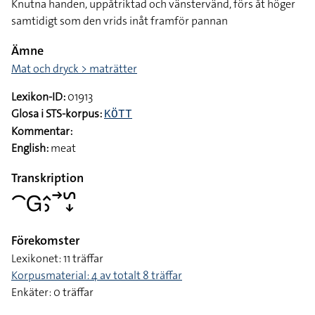
Knutna handen, uppåtriktad och vänstervänd, förs åt höger
samtidigt som den vrids inåt framför pannan
Ämne
Mat och dryck > maträtter
Lexikon-ID:
01913
Glosa i STS-korpus:
KÖTT
Kommentar:
English:
meat
Transkription
􌤃􌤦􌤵􌤶􌥣􌥲􌦊
Förekomster
Lexikonet: 11 träffar
Korpusmaterial: 4 av totalt 8 träffar
Enkäter: 0 träffar