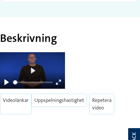
Jag velar mellan kycklingfärs eller köttfärs.
Beskrivning
Play
Play
Enter
fullscreen
Videolänkar
Uppspelningshastighet
Repetera
video