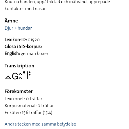
Knutna handen, uppåtriktad och inåtvänd, upprepade
kontakter med näsan
Ämne
Djur > hundar
Lexikon-ID:
01920
Glosa i STS-korpus:
-
English:
german boxer
Transkription
􌤼􌤦􌤵􌥘􌤟􌥼􌥻
Förekomster
Lexikonet: 0 träffar
Korpusmaterial: 0 träffar
Enkäter: 156 träffar (13%)
Andra tecken med samma betydelse