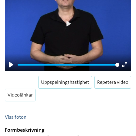
Play
Play
Enter
fulls
Uppspelningshastighet
Repetera video
Videolänkar
Visa foton
Formbeskrivning