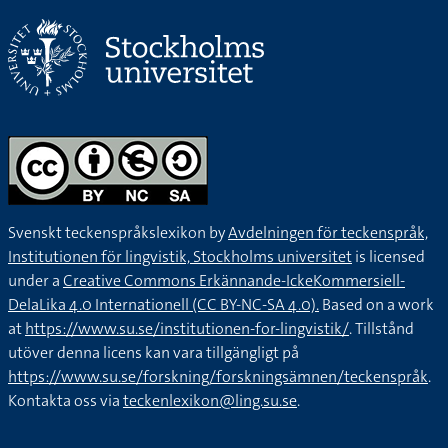
Svenskt teckenspråkslexikon by
Avdelningen för teckenspråk,
Institutionen för lingvistik, Stockholms universitet
is licensed
under a
Creative Commons Erkännande-IckeKommersiell-
DelaLika 4.0 Internationell (CC BY-NC-SA 4.0).
Based on a work
at
https://www.su.se/institutionen-for-lingvistik/
. Tillstånd
utöver denna licens kan vara tillgängligt på
https://www.su.se/forskning/forskningsämnen/teckenspråk
.
Kontakta oss via
teckenlexikon@ling.su.se
.