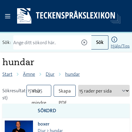
Sök:
Sök
Hjälp/Tips
hundar
Start
Ämne
Djur
hundar
Sökresultat: 15 st (15
Visa
Skapa
st)
mindre
PDF
SÖKORD
vanliga
boxer
tecken
Djur > hundar