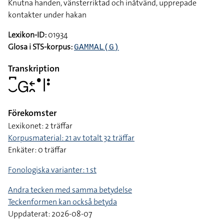
Knutna handen, vänsterriktad och inåtvänd, upprepade
kontakter under hakan
Lexikon-ID:
01934
Glosa i STS-korpus:
GAMMAL(G)
Transkription
􌤛􌥚􌤦􌥓􌥘􌤟􌥼􌥻
Förekomster
Lexikonet: 2 träffar
Korpusmaterial: 21 av totalt 32 träffar
Enkäter: 0 träffar
Fonologiska varianter: 1 st
Andra tecken med samma betydelse
Teckenformen kan också betyda
Uppdaterat: 2026-08-07