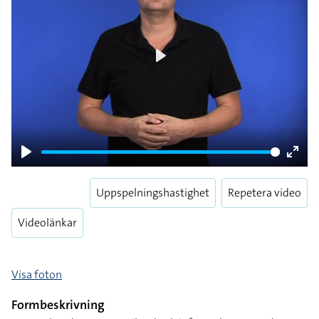
Play
Play
Enter
fulls
Uppspelningshastighet
Repetera video
Videolänkar
Visa foton
Formbeskrivning