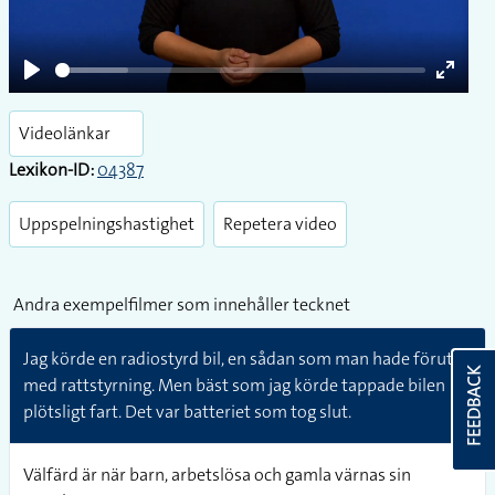
Play
Enter
fullsc
Videolänkar
Lexikon-ID:
04387
Uppspelningshastighet
Repetera video
Andra exempelfilmer som innehåller tecknet
Jag körde en radiostyrd bil, en sådan som man hade förut
FEEDBACK
med rattstyrning. Men bäst som jag körde tappade bilen
plötsligt fart. Det var batteriet som tog slut.
Välfärd är när barn, arbetslösa och gamla värnas sin