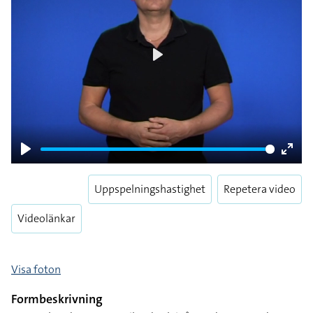
Play
Play
Enter
fulls
Uppspelningshastighet
Repetera video
Videolänkar
Visa foton
Formbeskrivning