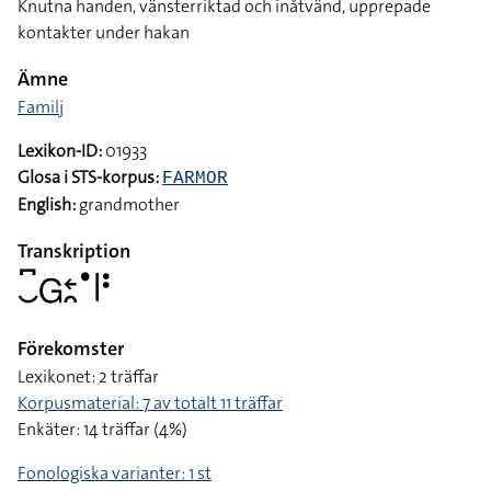
Knutna handen, vänsterriktad och inåtvänd, upprepade
kontakter under hakan
Ämne
Familj
Lexikon-ID:
01933
Glosa i STS-korpus:
FARMOR
English:
grandmother
Transkription
􌤛􌥚􌤦􌥓􌥘􌤟􌥼􌥻
Förekomster
Lexikonet: 2 träffar
Korpusmaterial: 7 av totalt 11 träffar
Enkäter: 14 träffar (4%)
Fonologiska varianter: 1 st