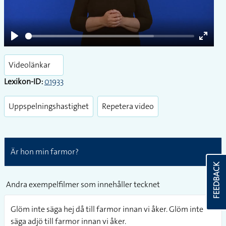
Play
Enter
fullsc
Videolänkar
Lexikon-ID:
01933
Uppspelningshastighet
Repetera video
Är hon min farmor?
FEEDBACK
Andra exempelfilmer som innehåller tecknet
Glöm inte säga hej då till farmor innan vi åker. Glöm inte
säga adjö till farmor innan vi åker.