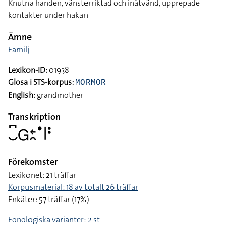
Knutna handen, vänsterriktad och inåtvänd, upprepade
kontakter under hakan
Ämne
Familj
Lexikon-ID:
01938
Glosa i STS-korpus:
MORMOR
English:
grandmother
Transkription
􌤛􌥚􌤦􌥓􌥘􌤟􌥼􌥻
Förekomster
Lexikonet: 21 träffar
Korpusmaterial: 18 av totalt 26 träffar
Enkäter: 57 träffar (17%)
Fonologiska varianter: 2 st