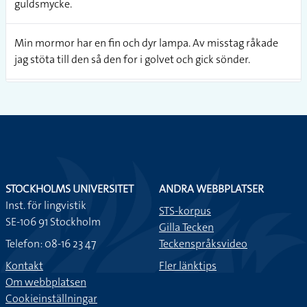
guldsmycke.
Min mormor har en fin och dyr lampa. Av misstag råkade
jag stöta till den så den for i golvet och gick sönder.
Jag råkade ha sönder mormors dyra glas, och nu är jag
osäker på om jag ska våga berätta det för henne. Vilket
dilemma!
Mormor sa: det är inte farligt.
STOCKHOLMS UNIVERSITET
ANDRA WEBBPLATSER
Inst. för lingvistik
Min mormor fyller snart åttio år.
STS-korpus
SE-106 91 Stockholm
Gilla Tecken
Telefon: 08-16 23 47
Teckenspråksvideo
Kan du köpa lite påskris till min mormor?
Kontakt
Fler länktips
Om webbplatsen
Min farfar bor på tredje våningen och min mormor på
Cookieinställningar
femte. Är det inte lustigt!