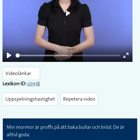
Play
Play
Enter
fullsc
Videolänkar
Lexikon-ID:
01938
Uppspelningshastighet
Repetera video
Min mormor är proffs på att baka bullar och bröd. De är
alltid goda.