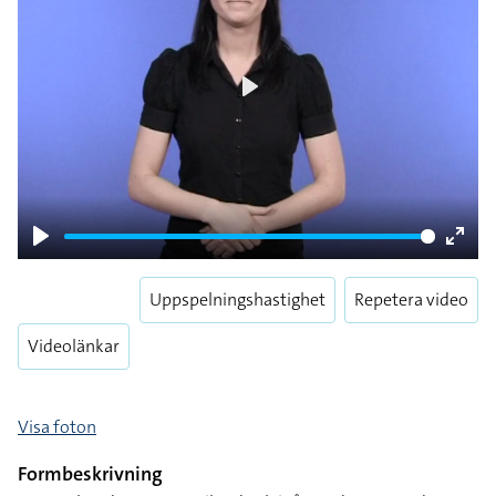
Play
Play
Enter
fulls
Uppspelningshastighet
Repetera video
Videolänkar
Visa foton
Formbeskrivning