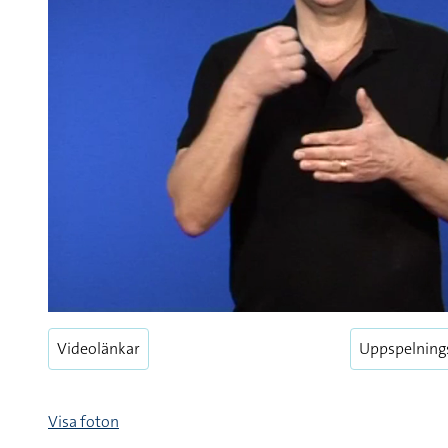
Videolänkar
Uppspelning
Visa foton