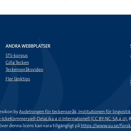
ANDRA WEBBPLATSER
STS-korpus
Gilla Tecken
Teckenspråksvideo
Fler länktips
exikon by
Avdelningen för teckenspråk, Institutionen för lingvisti
keKommersiell-DelaLika 4.0 Internationell (CC BY-NC-SA 4.0).
B
töver denna licens kan vara tillgängligt på
https://www.su.se/fors