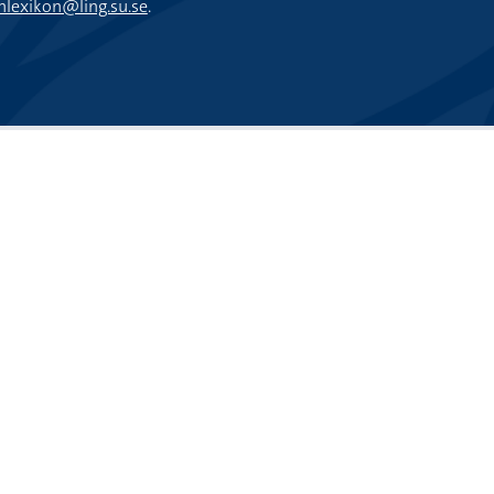
nlexikon@ling.su.se
.