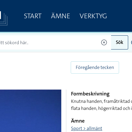
START
ÄMNE
VERKTYG
Sök
Föregående tecken
Formbeskrivning
Knutna handen, framåtriktad 
flata handen, högerriktad och
Ämne
Sport > allmänt