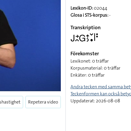
Lexikon-ID:
02044
Glosa i STS-korpus:
-
Transkription
􌤢􌥔􌥘􌤦􌤴􌤶􌥧􌥡􌥼􌥻
Förekomster
Lexikonet: 0 träffar
Korpusmaterial: 0 träffar
Enkäter: 0 träffar
Andra tecken med samma bet
Teckenformen kan också bety
Uppdaterat: 2026-08-08
shastighet
Repetera video