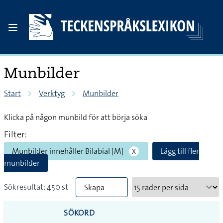
Munbilder
Start
Verktyg
Munbilder
Klicka på någon munbild för att börja söka
Filter:
Munbilder innehåller Bilabial [M]
Lägg till fler
X
munbilder
Sökresultat: 450 st
Skapa
PDF
SÖKORD