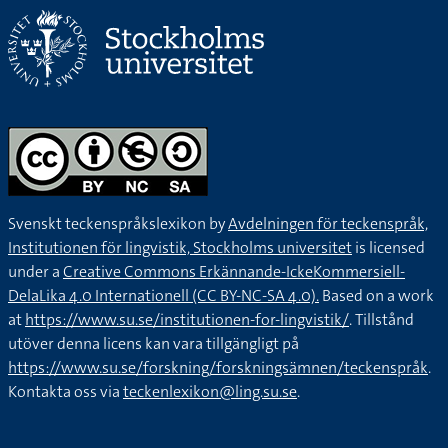
Svenskt teckenspråkslexikon by
Avdelningen för teckenspråk,
Institutionen för lingvistik, Stockholms universitet
is licensed
under a
Creative Commons Erkännande-IckeKommersiell-
DelaLika 4.0 Internationell (CC BY-NC-SA 4.0).
Based on a work
at
https://www.su.se/institutionen-for-lingvistik/
. Tillstånd
utöver denna licens kan vara tillgängligt på
https://www.su.se/forskning/forskningsämnen/teckenspråk
.
Kontakta oss via
teckenlexikon@ling.su.se
.