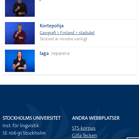
Kortepohja
Geografi > Finland > stadsdel
Tecknet är mindre vanligt
laga
reparera
STOCKHOLMS UNIVERSITET
ANDRA WEBBPLATSER
Inst. för lingvistik
STS-korpus
SE-106 91 Stockholm
Gilla Tecken