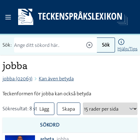
Sök:
Sök
Hjälp/Tips
jobba
jobba (02063)
Kan även betyda
Teckenformen för jobba kan också betyda
Sökresultat: 8 st
Lägg
Skapa
till
PDF
SÖKORD
alla i
arbeta
jobba