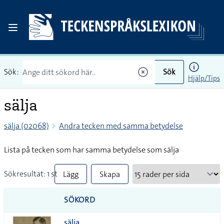
Sök:
Sök
Hjälp/Tips
sälja
sälja (02068)
Andra tecken med samma betydelse
Lista på tecken som har samma betydelse som sälja
Sökresultat: 1 st
Lägg
Skapa
till
PDF
SÖKORD
alla i
sälja