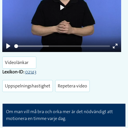
Play
Play
Enter
fullsc
Videolänkar
Lexikon-ID:
02143
Uppspelningshastighet
Repetera video
Om man vill må bra och orka mer är det nödvändigt att
motionera en timme varje dag.