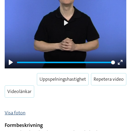
Play
Play
Enter
fulls
Uppspelningshastighet
Repetera video
Videolänkar
Visa foton
Formbeskrivning