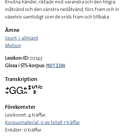
Knutna händer, riktade mot varandra och den högra
inåtvänd och den vänstra nedåtvänd, förs fram och in
växelvis samtidigt som de vrids fram och tillbaka
Ämne
Sport > allmänt
Motion
Lexikon-ID:
02143
Glosa i STS-korpus:
MOTION
Transkription
􌥔􌥙􌤦􌤦􌥓􌥘􌥥􌥲􌦋􌦇
Förekomster
Lexikonet: 4 träffar
Korpusmaterial: 0 av totalt 1 träffar
Enkäter: 0 träffar