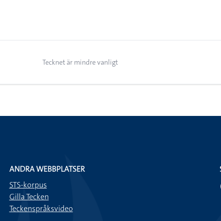
Tecknet är mindre vanligt
ANDRA WEBBPLATSER
STS-korpus
Gilla Tecken
Teckenspråksvideo