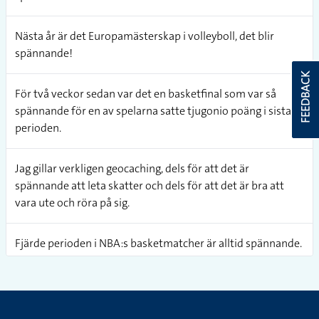
Nästa år är det Europamästerskap i volleyboll, det blir
spännande!
FEEDBACK
För två veckor sedan var det en basketfinal som var så
spännande för en av spelarna satte tjugonio poäng i sista
perioden.
Jag gillar verkligen geocaching, dels för att det är
spännande att leta skatter och dels för att det är bra att
vara ute och röra på sig.
Fjärde perioden i NBA:s basketmatcher är alltid spännande.
Det är väldigt spännande i division 3 just nu eftersom lagen
på plats 1 - 4 har alla samma poäng!