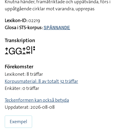
Knutna händer, framåtriktade och uppåtvända, förs i
uppåtgående cirklar mot varandra, upprepas
Lexikon-ID:
02219
Glosa i STS-korpus:
SPÄNNANDE
Transkription
􌤴􌤸􌤦􌤦􌤴􌤸􌥰􌦂􌥼􌥻
Förekomster
Lexikonet: 8 träffar
Korpusmaterial: 8 av totalt 32 träffar
Enkäter: 0 träffar
Teckenformen kan också betyda
Uppdaterat: 2026-08-08
Exempel