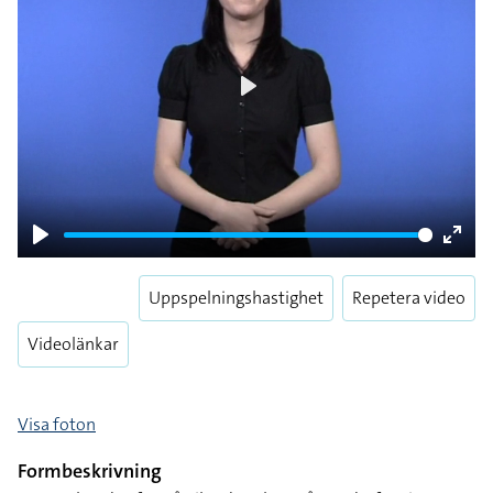
Play
Play
Enter
fulls
Uppspelningshastighet
Repetera video
Videolänkar
Visa foton
Formbeskrivning