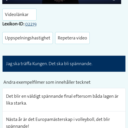
Play
Enter
fullsc
Videolänkar
Lexikon-ID:
02219
Uppspelningshastighet
Repetera video
Jag ska träffa Kungen. Det ska bli spännande.
Andra exempelfilmer som innehåller tecknet
Det blir en väldigt spännande final eftersom båda lagen är
lika starka.
Nästa år är det Europamästerskap i volleyboll, det blir
spännande!