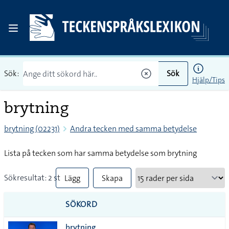
Sök:
Sök
Hjälp/Tips
brytning
brytning (02231)
Andra tecken med samma betydelse
Lista på tecken som har samma betydelse som brytning
Sökresultat: 2 st
Lägg
Skapa
till
PDF
SÖKORD
alla i
brytning