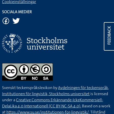
Cookieinställningar
SOCIALA MEDIER
FEEDBACK
Svenskt teckenspråkslexikon by
Avdelningen för teckenspråk,
Institutionen för lingvistik, Stockholms universitet
is licensed
under a
Creative Commons Erkännande-IckeKommersiell-
DelaLika 4.0 Internationell (CC BY-NC-SA 4.0).
Based on a work
at
https://www.su.se/institutionen-for-lingvistik/
. Tillstånd