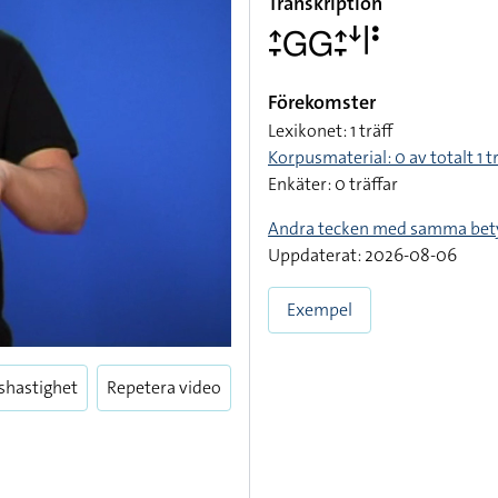
Transkription
􌤴􌥙􌤦􌤦􌤴􌥙􌦄􌥼􌥻
Förekomster
Lexikonet: 1 träff
Korpusmaterial: 0 av totalt 1 t
Enkäter: 0 träffar
Andra tecken med samma bet
Uppdaterat: 2026-08-06
Exempel
shastighet
Repetera video