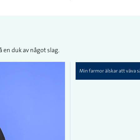
få en duk av något slag.
Min farmor älskar att väva så