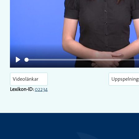
Play
Play
Videolänkar
Uppspelning
Lexikon-ID:
02234