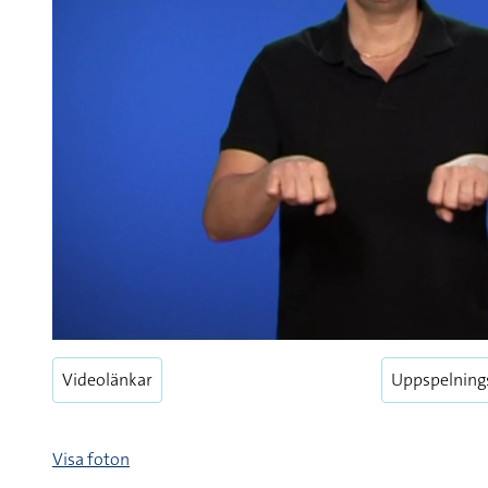
Videolänkar
Uppspelning
Visa foton