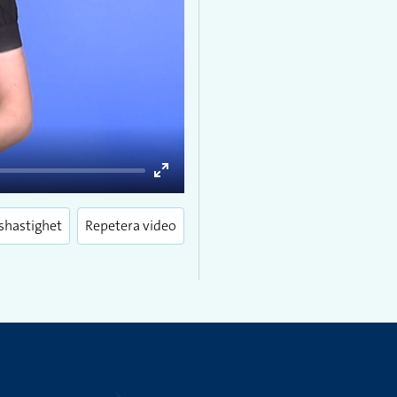
Enter
fullscreen
shastighet
Repetera video