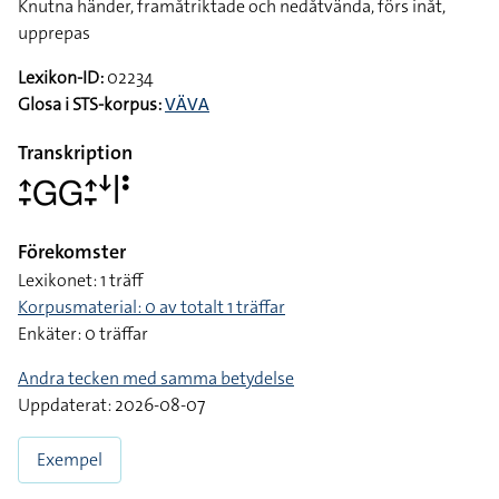
Knutna händer, framåtriktade och nedåtvända, förs inåt,
upprepas
Lexikon-ID:
02234
Glosa i STS-korpus:
VÄVA
Transkription
􌤴􌥙􌤦􌤦􌤴􌥙􌦄􌥼􌥻
Förekomster
Lexikonet: 1 träff
Korpusmaterial: 0 av totalt 1 träffar
Enkäter: 0 träffar
Andra tecken med samma betydelse
Uppdaterat: 2026-08-07
Exempel