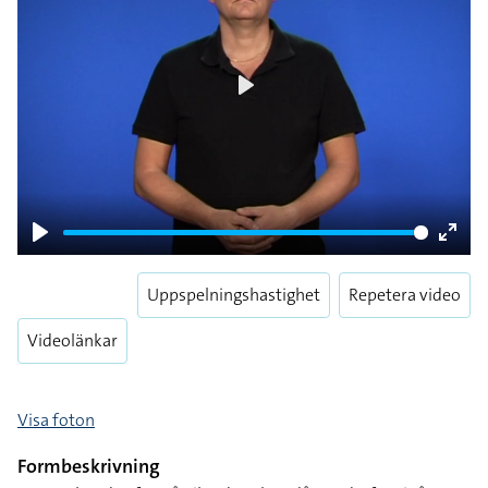
Play
Play
Enter
fulls
Uppspelningshastighet
Repetera video
Videolänkar
Visa foton
Formbeskrivning