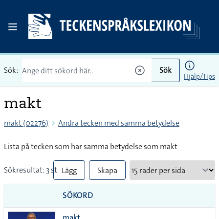
Sök:
Sök
Hjälp/Tips
makt
makt (02276)
Andra tecken med samma betydelse
Lista på tecken som har samma betydelse som makt
Sökresultat: 3 st
Lägg
Skapa
till
PDF
SÖKORD
alla i
makt