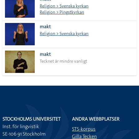
lista
Religion > Svenska kyrkan
Religion > Pingstkyrkan
makt
Religion > Svenska kyrkan
makt
Tecknet är mindre vanligt
STOCKHOLMS UNIVERSITET
ANDRA WEBBPLATSER
Inst. för lingvistik
STS-korpus
SE-106 91 Stockholm
Gilla Tecken